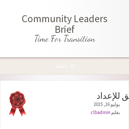
نتقل
لى
Community Leaders
لمحتوى
Brief
Time For Transition
القائمة
ق للإعداد
يوليو 16, 2015
بقلم
clbadmin