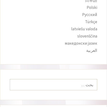
日本語
Polski
Русский
Türkçe
latviešu valoda
slovenščina
македонски јазик
العربية
البحث
عن: