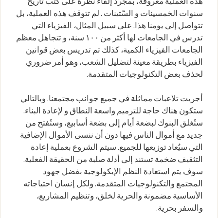
هذه العملية معروفة، بمجرد إلقاء نظرة على كتب تاريخ
سنوات الخمسينات و السّتينات . لم تتوقف هذه العملية، بل
تتواصل إلى يومنا هذا. على سبيل المثال، الفيزياء التي
تدرس في الجامعات لها أكثر من ١٠٠ سنة، و تتجاهل معظم
الجامعات الفيزياء الكمية، كذلك تم تدريس بعض قوانين
الفيزياء بطريقة معينة لتضليل الشعب، وهو أمر ضروري
لحذف بعض التكنولوجيات المتقدمة.
أجريت تلاعبات مماثلة في جميع جوانب مجتمعنا. وبالتالي
ستكون هناك حاجة للترميم واسعة النطاق و لإعادة البناء.
ستُغلق البنوك لبضعة أيام إلى بضعة أسابيع، وستُفتح من
جديد مع أموال الناس فيها دون أن ننسى الأموال الإضافية
التي سيُعاد توزيعها للجميع. سيتم الشروع بعملية إعادة
التثقيف ضخمة تستند إلى أدلة صلبة من الحقيقة الفعلية.
سوف يتم استعادة النظم الإيكولوجية بفضل جهود
المجتمع والتكنولوجيات المتقدمة. ولكل إنسان احتياجاته
الأساسية مضمونة والحرية لخلق، وتنظيم المشاريع،
والسفر بحرية.