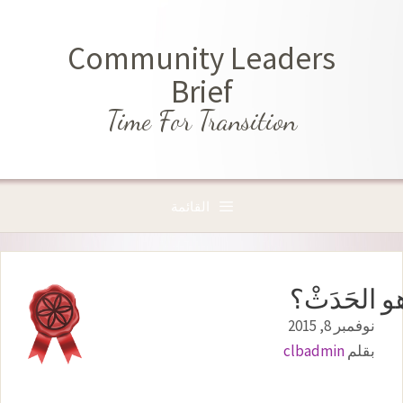
نتقل
لى
Community Leaders
لمحتوى
Brief
Time For Transition
القائمة
و الحَدَثْ؟
نوفمبر 8, 2015
بقلم
clbadmin